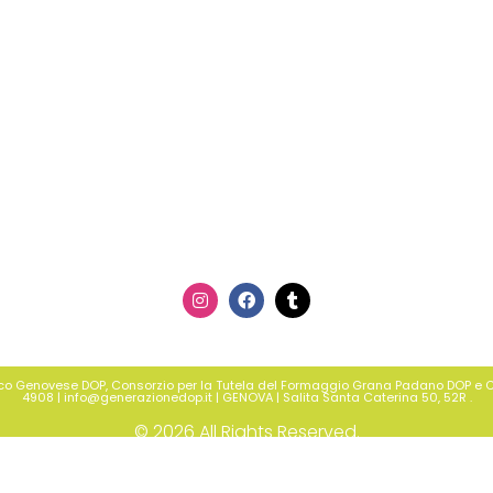
ilico Genovese DOP, Consorzio per la Tutela del Formaggio Grana Padano DOP e Cons
4908‬ | info@generazionedop.it | GENOVA | Salita Santa Caterina 50, 52R .
© 2026 All Rights Reserved.
Proudly developed by
Kroma Studio