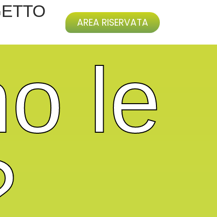
GETTO
AREA RISERVATA
o le
?