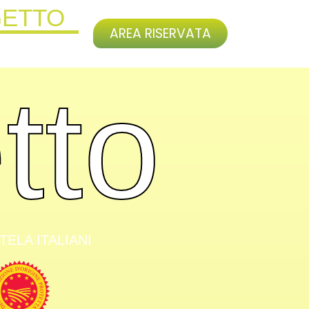
GETTO
AREA RISERVATA
tto
ELA ITALIANI